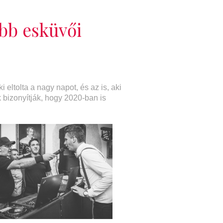
ebb esküvői
 eltolta a nagy napot, és az is, aki
 bizonyítják, hogy 2020-ban is