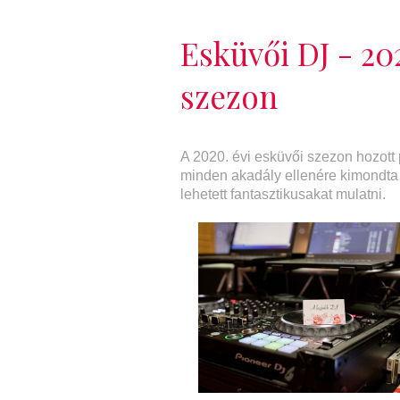
Esküvői DJ - 20
szezon
A 2020. évi esküvői szezon hozott p
minden akadály ellenére kimondta a
lehetett fantasztikusakat mulatni.