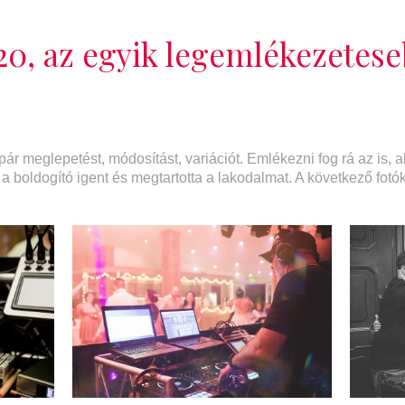
20, az egyik legemlékezetes
ár meglepetést, módosítást, variációt. Emlékezni fog rá az is, aki
 boldogító igent és megtartotta a lakodalmat. A következő fotók